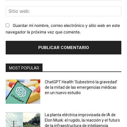
Sit
we
Guardar mi nombre, correo electrónico y sitio web en este
navegador la próxima vez que comente.
MOST POPULAR
ChatGPT Health ‘Subestimó la gravedad’
de la mitad de las emergencias médicas
en un nuevo estudio
La planta eléctrica improvisada de IA de
Elon Musk: el rugido, la reacción y el futuro
de la infraestructura de inteligencia