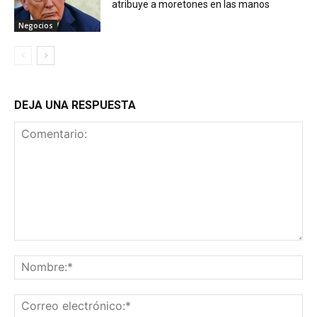
atribuye a moretones en las manos
Negocios
DEJA UNA RESPUESTA
Comentario:
No
Co
ele