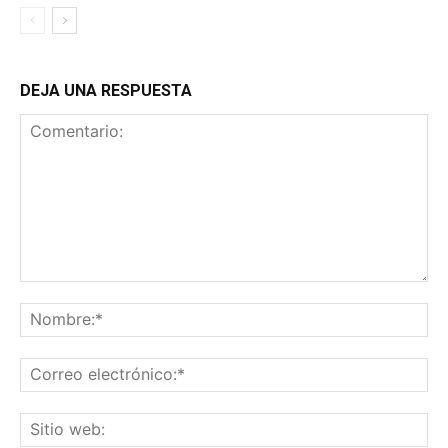
DEJA UNA RESPUESTA
Comentario:
No
Co
ele
Sit
we