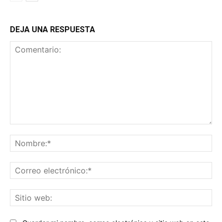
DEJA UNA RESPUESTA
Comentario:
No
Co
ele
Sit
we