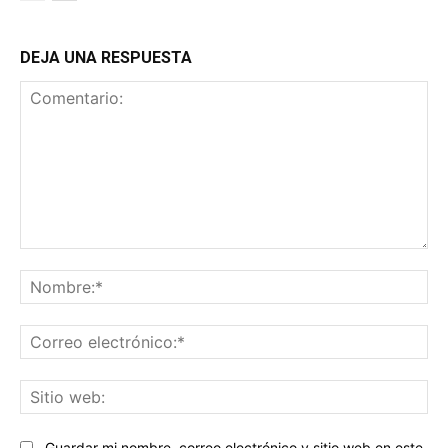
DEJA UNA RESPUESTA
Comentario:
No
Co
ele
Sit
we
Guardar mi nombre, correo electrónico y sitio web en este