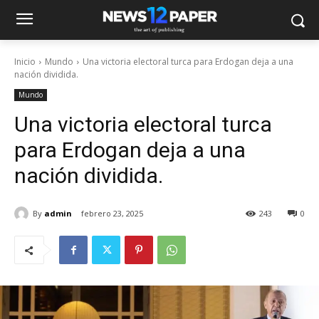
Inicio
Mundo
Una victoria electoral turca para Erdogan deja a una
nación dividida.
Mundo
Una victoria electoral turca
para Erdogan deja a una
nación dividida.
By
admin
febrero 23, 2025
243
0