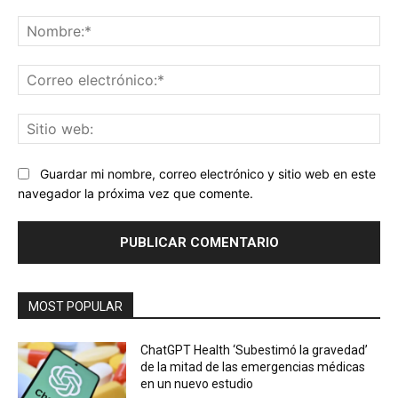
Comentario:
No
Co
ele
Sit
we
Guardar mi nombre, correo electrónico y sitio web en este
navegador la próxima vez que comente.
MOST POPULAR
ChatGPT Health ‘Subestimó la gravedad’
de la mitad de las emergencias médicas
en un nuevo estudio