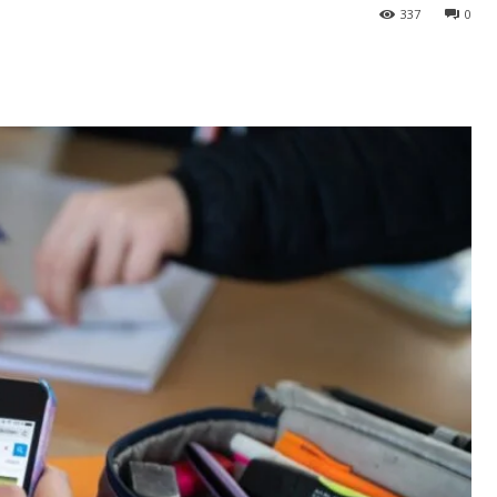
337
0