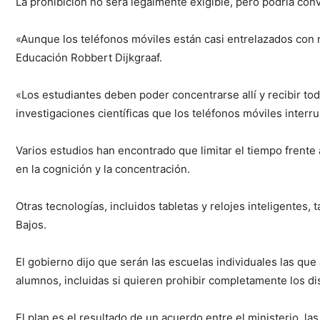
La prohibición no será legalmente exigible, pero podría conve
«Aunque los teléfonos móviles están casi entrelazados con nu
Educación Robbert Dijkgraaf.
«Los estudiantes deben poder concentrarse allí y recibir t
investigaciones científicas que los teléfonos móviles inter
Varios estudios han encontrado que limitar el tiempo frente 
en la cognición y la concentración.
Otras tecnologías, incluidos tabletas y relojes inteligentes,
Bajos.
El gobierno dijo que serán las escuelas individuales las que
alumnos, incluidas si quieren prohibir completamente los di
El plan es el resultado de un acuerdo entre el ministerio, l