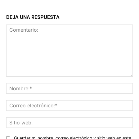
DEJA UNA RESPUESTA
Comentario:
No
Co
ele
Sit
we
Guardar mi nombre, correo electrónico y sitio web en este