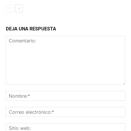
DEJA UNA RESPUESTA
Comentario:
No
Co
ele
Sit