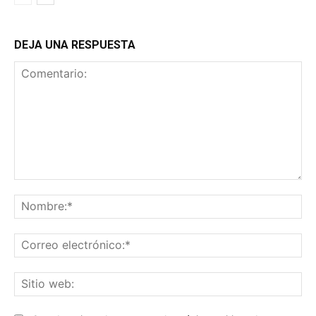
DEJA UNA RESPUESTA
Comentario:
No
Co
ele
Sit
we