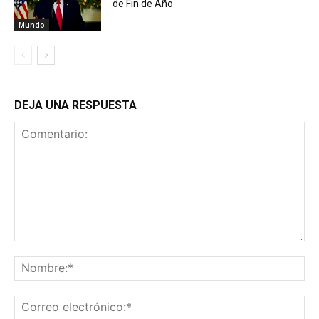
de Fin de Año
Mundo
DEJA UNA RESPUESTA
Comentario:
No
Co
ele