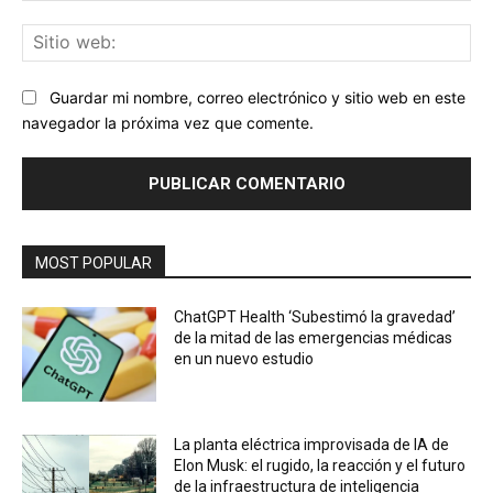
Sit
we
Guardar mi nombre, correo electrónico y sitio web en este
navegador la próxima vez que comente.
MOST POPULAR
ChatGPT Health ‘Subestimó la gravedad’
de la mitad de las emergencias médicas
en un nuevo estudio
La planta eléctrica improvisada de IA de
Elon Musk: el rugido, la reacción y el futuro
de la infraestructura de inteligencia